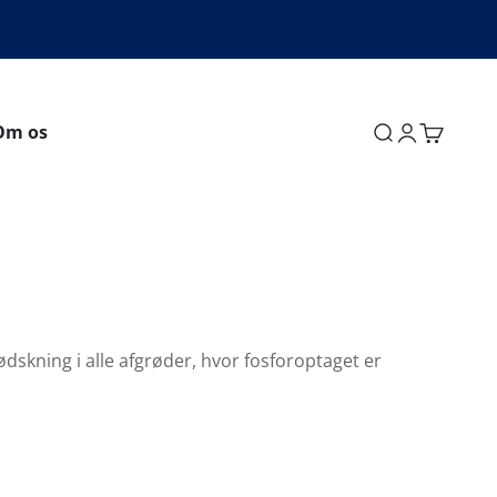
Om os
Søg
Log ind
Kurv
dskning i alle afgrøder, hvor fosforoptaget er