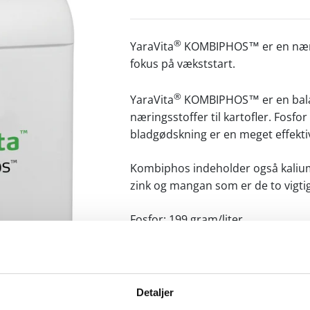
®
YaraVita
KOMBIPHOS
™ er en nær
fokus på vækststart.
®
YaraVita
KOMBIPHOS
™ er en bal
næringsstoffer til kartofler. Fosfo
bladgødskning er en meget effektiv
Kombiphos indeholder også kalium 
zink og mangan som er de to vigtig
Fosfor: 199 gram/liter
Kalcium: 62 gram/liter
Magnesium: 40 gram/liter
Mangan: 10 gram/liter
Zink: 7 gram/liter
Detaljer
Vægtfylde: 1,475