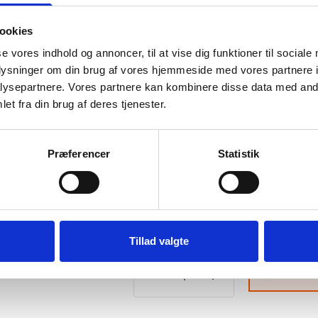
Normal dosering er 3-5 L/ha.
ookies
se vores indhold og annoncer, til at vise dig funktioner til sociale
Mindste salg er 2 dunke. En dunk b
oplysninger om din brug af vores hjemmeside med vores partnere i
ysepartnere. Vores partnere kan kombinere disse data med andr
Emballage:
10 liters dunk
et fra din brug af deres tjenester.
®
Læs mere om YaraVita
KOMBIPH
Præferencer
Statistik
Der tillægges desuden fragt på D
Antal:
Tillad valgte
Du skal 