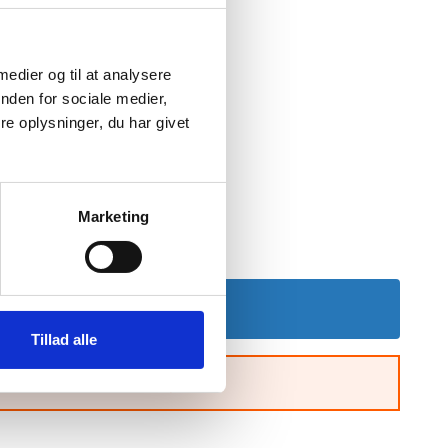
 medier og til at analysere
estår af 10 L.
nden for sociale medier,
e oplysninger, du har givet
OS
™
på
vores hjemmeside
.
Marketing
KK 200,- pr. ordre (+ moms).
Føj til indkøbskurv
Tillad alle
bestille mindst 2 af dette produkt