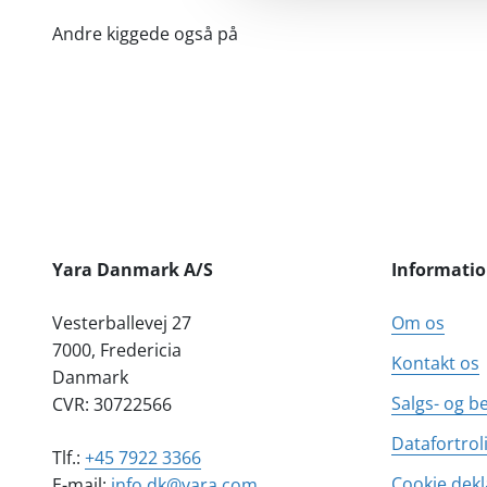
Andre kiggede også på
Yara Danmark A/S
Informati
Vesterballevej 27
Om os
7000, Fredericia
Kontakt os
Danmark
Salgs- og b
CVR: 30722566
Datafortrol
Tlf.:
+45 7922 3366
Cookie dekl
E-mail:
info.dk@yara.com