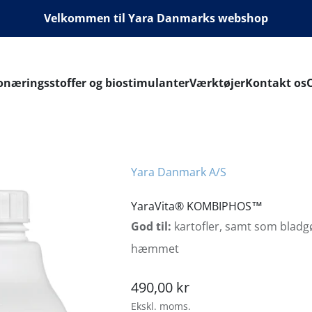
Velkommen til Yara Danmarks webshop
næringsstoffer og biostimulanter
Værktøjer
Kontakt os
Yara Danmark A/S
YaraVita® KOMBIPHOS™
God til:
kartofler, samt som bladgø
hæmmet
Salgspris
490,00 kr
Ekskl. moms.