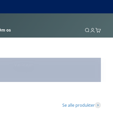
ntrolsæt
Om os
Søg
Log ind
Kurv
r afgrødekvaliteten og udbyttet
Værktøjer
Se alle produkter