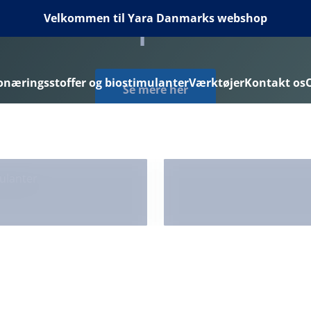
ECISE Spredeko
Velkommen til Yara Danmarks webshop
næringsstoffer og biostimulanter
Værktøjer
Kontakt os
Se mere her
å vej
Maksimé
ulanter