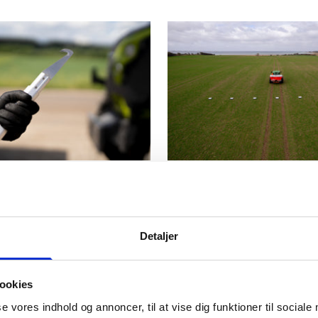
ag Knife
Yara PRECISE Spredekontr
skæring af storsække
God til:
at undgå spredefejl
kontrollere om din gødning 
spredt jævnt
Detaljer
Salgspris
2.100,00 kr
ookies
se vores indhold og annoncer, til at vise dig funktioner til sociale