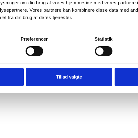
oplysninger om din brug af vores hjemmeside med vores partnere i
ysepartnere. Vores partnere kan kombinere disse data med andr
et fra din brug af deres tjenester.
Præferencer
Statistik
Tillad valgte
Gødningsaktuelt
nyheder og gode råd om gødskning, værktøjer og 
Tilmeld dig her