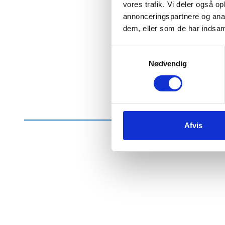
vores trafik. Vi deler også 
annonceringspartnere og anal
dem, eller som de har indsaml
Samtykkevalg
Nødvendig
Afvis
Tilmeld dig vores nyhedsbrev og få 