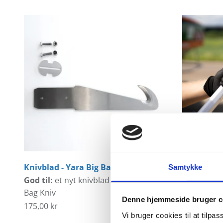
Yara Big B
God til:
op
Salgspris
695,00 kr
Knivblad - Yara Big Bag Knife
Samtykke
God til:
et nyt knivblad til din Yara Big
Bag Kniv
Denne hjemmeside bruger c
Salgspris
175,00 kr
Vi bruger cookies til at tilpas