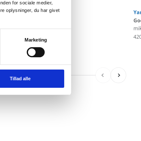
nden for sociale medier,
e oplysninger, du har givet
Ya
God
mi
Sal
420
Marketing
Forrige
Næste
Tillad alle
produkter tilsendt til din mailboks.